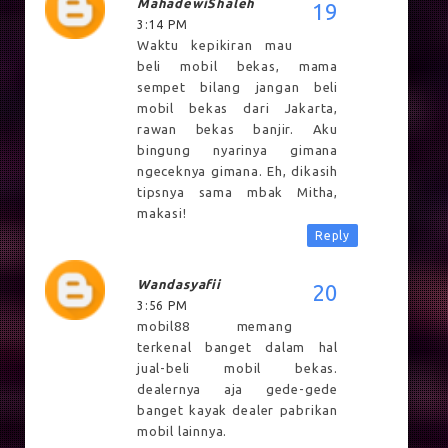
MahadewiShaleh
3:14 PM
Waktu kepikiran mau
beli mobil bekas, mama
sempet bilang jangan beli
mobil bekas dari Jakarta,
rawan bekas banjir. Aku
bingung nyarinya gimana
ngeceknya gimana. Eh, dikasih
tipsnya sama mbak Mitha,
makasi!
Reply
Wandasyafii
3:56 PM
mobil88 memang
terkenal banget dalam hal
jual-beli mobil bekas.
dealernya aja gede-gede
banget kayak dealer pabrikan
mobil lainnya.