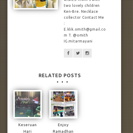
two lovely children
Ken-Bre. Necklace
collector Contact Me
:
E.klik.omith@gmail.co
m T. @omith
IG.mitarmayani
RELATED POSTS
Keseruan
Enjoy
Hari
Ramadhan