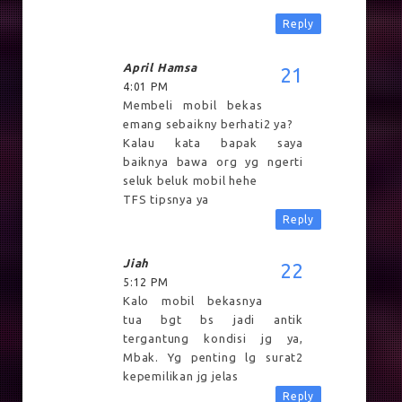
Reply
April Hamsa
4:01 PM
Membeli mobil bekas
emang sebaikny berhati2 ya?
Kalau kata bapak saya
baiknya bawa org yg ngerti
seluk beluk mobil hehe
TFS tipsnya ya
Reply
Jiah
5:12 PM
Kalo mobil bekasnya
tua bgt bs jadi antik
tergantung kondisi jg ya,
Mbak. Yg penting lg surat2
kepemilikan jg jelas
Reply