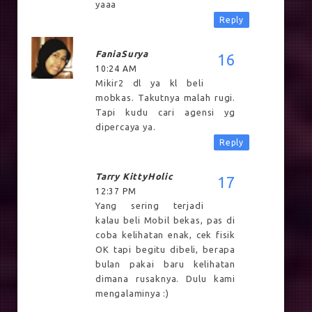
yaaa
Reply
FaniaSurya
10:24 AM
Mikir2 dl ya kl beli
mobkas. Takutnya malah rugi.
Tapi kudu cari agensi yg
dipercaya ya.
Reply
Tarry KittyHolic
12:37 PM
Yang sering terjadi
kalau beli Mobil bekas, pas di
coba kelihatan enak, cek fisik
OK tapi begitu dibeli, berapa
bulan pakai baru kelihatan
dimana rusaknya. Dulu kami
mengalaminya :)