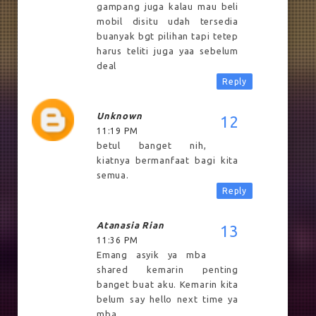
gampang juga kalau mau beli
mobil disitu udah tersedia
buanyak bgt pilihan tapi tetep
harus teliti juga yaa sebelum
deal
Reply
Unknown
11:19 PM
betul banget nih,
kiatnya bermanfaat bagi kita
semua.
Reply
Atanasia Rian
11:36 PM
Emang asyik ya mba
shared kemarin penting
banget buat aku. Kemarin kita
belum say hello next time ya
mba