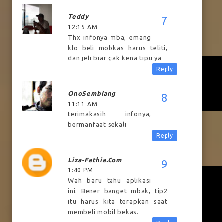
Teddy
12:15 AM
Thx infonya mba, emang
klo beli mobkas harus teliti,
dan jeli biar gak kena tipu ya
Reply
OnoSemblang
11:11 AM
terimakasih infonya,
bermanfaat sekali
Reply
Liza-Fathia.com
1:40 PM
Wah baru tahu aplikasi
ini. Bener banget mbak, tip2
itu harus kita terapkan saat
membeli mobil bekas.