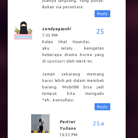
jualnya langsung. Yang punya.
Bukan via perantara
Reply
Lendyagasshi
7:33 PM
Kalau lihat Hyundai,
aku selalu keingetan
beberapa drama Korea yang
di sponsori oleh merk ini.
Jaman sekarang memang
harus lebih jeli dalam membeli
barang. Mobil88 bisa jadi
tempat kita mengadu
*eh...konsultasi.
Reply
Pertiwi
Yuliana
10:32 PM