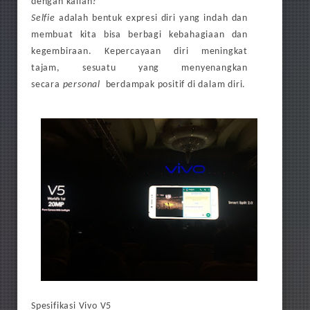
dengan kalian?
Selfie
adalah bentuk expresi diri yang indah dan
membuat kita bisa berbagi kebahagiaan dan
kegembiraan. Kepercayaan diri meningkat
tajam, sesuatu yang menyenangkan
secara
personal
berdampak p
ositif di dalam diri.
Spesifikasi Vivo V5