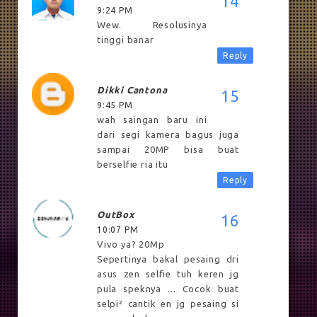
9:24 PM
Wew. Resolusinya
tinggi banar
Reply
Dikki Cantona
9:45 PM
wah saingan baru ini
dari segi kamera bagus juga
sampai 20MP bisa buat
berselfie ria itu
Reply
OutBox
10:07 PM
Vivo ya? 20Mp
Sepertinya bakal pesaing dri
asus zen selfie tuh keren jg
pula speknya ... Cocok buat
selpi² cantik en jg pesaing si