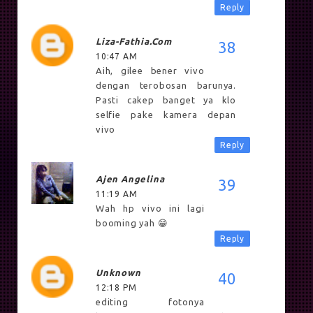
Reply
Liza-Fathia.com
10:47 AM
Aih, gilee bener vivo
dengan terobosan barunya.
Pasti cakep banget ya klo
selfie pake kamera depan
vivo
Reply
Ajen Angelina
11:19 AM
Wah hp vivo ini lagi
booming yah 😁
Reply
Unknown
12:18 PM
editing fotonya