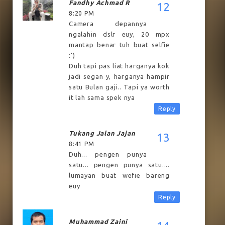
Fandhy Achmad R
8:20 PM
Camera depannya
ngalahin dslr euy, 20 mpx
mantap benar tuh buat selfie
:')
Duh tapi pas liat harganya kok
jadi segan y, harganya hampir
satu Bulan gaji.. Tapi ya worth
it lah sama spek nya
Reply
Tukang Jalan Jajan
8:41 PM
Duh... pengen punya
satu... pengen punya satu....
lumayan buat wefie bareng
euy
Reply
Muhammad Zaini