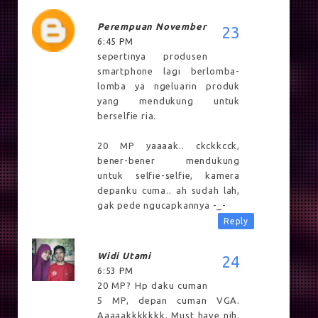
Perempuan November
6:45 PM
sepertinya produsen
smartphone lagi berlomba-
lomba ya ngeluarin produk
yang mendukung untuk
berselfie ria.
20 MP yaaaak.. ckckkcck,
bener-bener mendukung
untuk selfie-selfie, kamera
depanku cuma.. ah sudah lah,
gak pede ngucapkannya -_-
Reply
Widi Utami
6:53 PM
20 MP? Hp daku cuman
5 MP, depan cuman VGA.
Aaaaakkkkkkk. Must have nih.