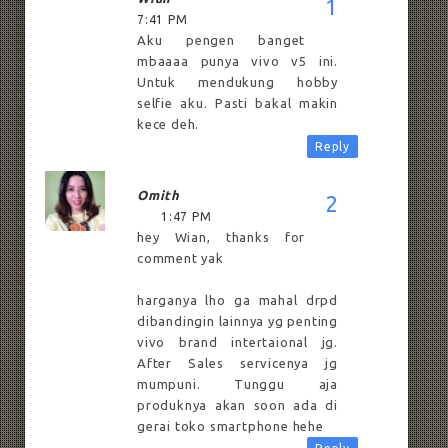
7:41 PM
Aku pengen banget
mbaaaa punya vivo v5 ini.
Untuk mendukung hobby
selfie aku. Pasti bakal makin
kece deh.
Reply
Omith
1:47 PM
hey Wian, thanks for
comment yak
harganya lho ga mahal drpd
dibandingin lainnya yg penting
vivo brand intertaional jg.
After Sales servicenya jg
mumpuni. Tunggu aja
produknya akan soon ada di
gerai toko smartphone hehe