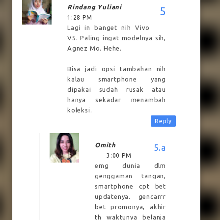
Rindang Yuliani
1:28 PM
Lagi in banget nih Vivo
V5. Paling ingat modelnya sih,
Agnez Mo. Hehe.
Bisa jadi opsi tambahan nih
kalau smartphone yang
dipakai sudah rusak atau
hanya sekadar menambah
koleksi.
Reply
Omith
3:00 PM
emg dunia dlm
genggaman tangan,
smartphone cpt bet
updatenya. gencarrr
bet promonya, akhir
th waktunya belanja