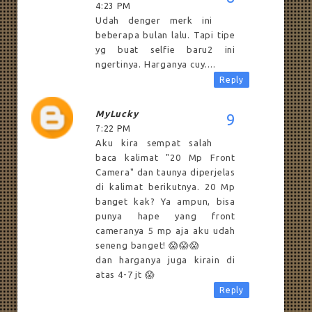
4:23 PM
Udah denger merk ini
beberapa bulan lalu. Tapi tipe
yg buat selfie baru2 ini
ngertinya. Harganya cuy....
Reply
MyLucky
7:22 PM
Aku kira sempat salah
baca kalimat "20 Mp Front
Camera" dan taunya diperjelas
di kalimat berikutnya. 20 Mp
banget kak? Ya ampun, bisa
punya hape yang front
cameranya 5 mp aja aku udah
seneng banget! 😱😱😱
dan harganya juga kirain di
atas 4-7 jt 😱
Reply