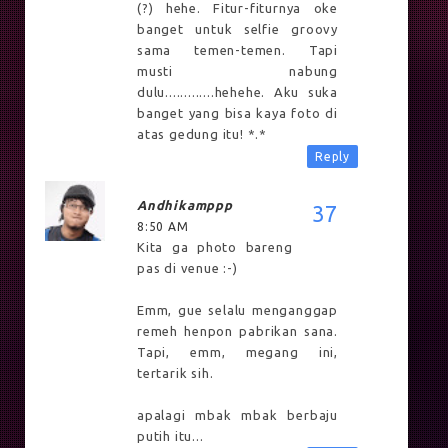
(?) hehe. Fitur-fiturnya oke
banget untuk selfie groovy
sama temen-temen. Tapi
musti nabung
dulu.............hehehe. Aku suka
banget yang bisa kaya foto di
atas gedung itu! *.*
Reply
Andhikamppp
8:50 AM
Kita ga photo bareng
pas di venue :-)
Emm, gue selalu menganggap
remeh henpon pabrikan sana.
Tapi, emm, megang ini,
tertarik sih.
apalagi mbak mbak berbaju
putih itu...