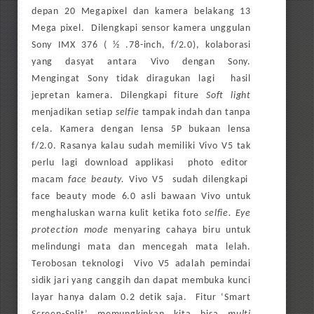
depan 20 Megapixel dan kamera belakang 13
Mega pixel. Dilengkapi sensor kamera unggulan
Sony IMX 376 ( ½ .78-inch, f/2.0), kolaborasi
yang dasyat antara Vivo dengan Sony.
Mengingat Sony tidak diragukan lagi hasil
jepretan kamera. Dilengkapi fiture
Soft light
menjadikan setiap
selfie
tampak indah dan tanpa
cela. Kamera dengan lensa 5P bukaan lensa
f/2.0. Rasanya kalau sudah memiliki Vivo V5 tak
perlu lagi download applikasi photo editor
macam
face beauty.
Vivo V5
sudah
dilengkapi
face beauty mode 6.0 asli bawaan Vivo untuk
menghaluskan warna kulit ketika foto
selfie. Eye
protection mode
menyaring cahaya biru untuk
melindungi mata dan mencegah mata lelah.
Terobosan teknologi Vivo V5 adalah pemindai
sidik jari yang canggih dan dapat membuka kunci
layar hanya dalam 0.2 detik saja. Fitur ‘Smart