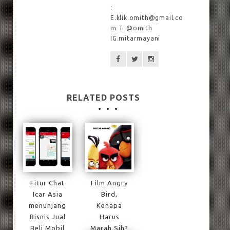
:
E.klik.omith@gmail.co
m T. @omith
IG.mitarmayani
RELATED POSTS
Fitur Chat
Film Angry
Icar Asia
Bird,
menunjang
Kenapa
Bisnis Jual
Harus
Beli Mobil
Marah Sih?