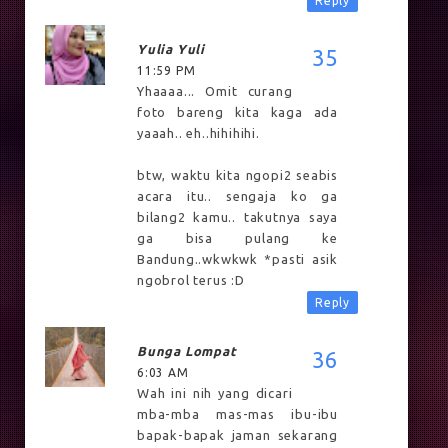
Reply
Yulia Yuli
11:59 PM
Yhaaaa... Omit curang
foto bareng kita kaga ada
yaaah.. eh..hihihihi.
btw, waktu kita ngopi2 seabis
acara itu.. sengaja ko ga
bilang2 kamu.. takutnya saya
ga bisa pulang ke
Bandung..wkwkwk *pasti asik
ngobrol terus :D
Reply
Bunga Lompat
6:03 AM
Wah ini nih yang dicari
mba-mba mas-mas ibu-ibu
bapak-bapak jaman sekarang