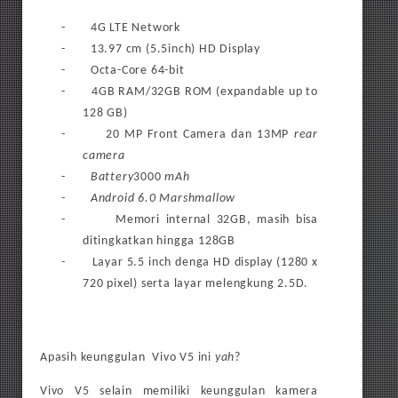
-
4G LTE Network
-
13.97 cm (5.5inch) HD Display
-
Octa-Core 64-bit
-
4GB RAM/32GB ROM (expandable up to
128 GB)
-
20 MP Front Camera dan 13MP
rear
camera
-
Battery
3000
mAh
-
Android 6.0 Marshmallow
-
Memori internal 32GB, masih bisa
ditingkatkan hingga 128GB
-
Layar 5.5 inch denga HD display (1280 x
720 pixel) serta layar melengkung 2.5D.
Apasih keunggulan Vivo V5 ini
yah
?
Vivo V5 selain memiliki keunggulan kamera