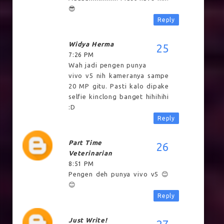
😎
Reply
Widya Herma
7:26 PM
Wah jadi pengen punya
vivo v5 nih kameranya sampe
20 MP gitu. Pasti kalo dipake
selfie kinclong banget hihihihi
:D
Reply
Part Time
Veterinarian
8:51 PM
Pengen deh punya vivo v5 😊
😊
Reply
Just Write!