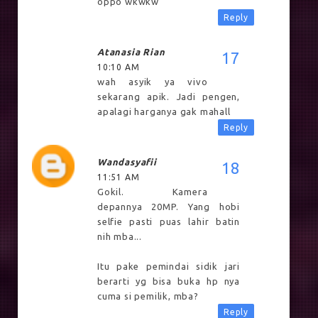
oppo wkwkw
Reply
Atanasia Rian
10:10 AM
wah asyik ya vivo
sekarang apik. Jadi pengen,
apalagi harganya gak mahall
Reply
Wandasyafii
11:51 AM
Gokil. Kamera
depannya 20MP. Yang hobi
selfie pasti puas lahir batin
nih mba...
Itu pake pemindai sidik jari
berarti yg bisa buka hp nya
cuma si pemilik, mba?
Reply