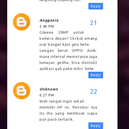
Reply
Anggania
2:46 PM
Gileeee 20MP untuk
kamera depan? Ckckck emang
niat banget kalo gitu hehe
saingan berat OPPO dunk.
mana internal memorynya juga
lumayan gedhe, bisa donlod2
aplikasi gak pake mikir. hehe
Reply
Unknown
6:27 PM
Wah sangat ingin sekali
memiliki HP ini. Revolusi nya
itu lho yang membuat siapa
pun pasti tertarik.
Reply