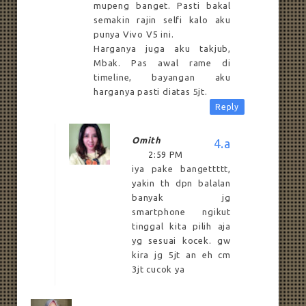
mupeng banget. Pasti bakal
semakin rajin selfi kalo aku
punya Vivo V5 ini.
Harganya juga aku takjub,
Mbak. Pas awal rame di
timeline, bayangan aku
harganya pasti diatas 5jt.
Reply
Omith
2:59 PM
iya pake bangettttt,
yakin th dpn balalan
banyak jg
smartphone ngikut
tinggal kita pilih aja
yg sesuai kocek. gw
kira jg 5jt an eh cm
3jt cucok ya