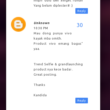
mlipir dulu deh #inget rumah
Yang belum diplester# :)
Reply
Unknown
10:30 PM
Mau dong punya vivo
kayak mba omith.
Product vivo emang bagus"
yaa.
Trend Selfie & grandlaunching
product nya kece badai .
Great posting.
Thanks
Kandida
Reply