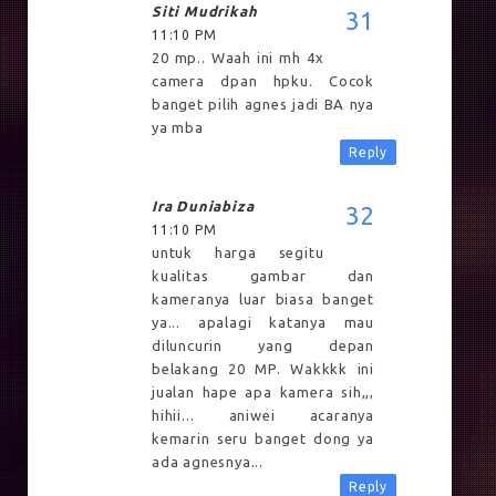
Siti Mudrikah
11:10 PM
20 mp.. Waah ini mh 4x
camera dpan hpku. Cocok
banget pilih agnes jadi BA nya
ya mba
Reply
Ira Duniabiza
11:10 PM
untuk harga segitu
kualitas gambar dan
kameranya luar biasa banget
ya... apalagi katanya mau
diluncurin yang depan
belakang 20 MP. Wakkkk ini
jualan hape apa kamera sih,,,
hihii... aniwei acaranya
kemarin seru banget dong ya
ada agnesnya...
Reply