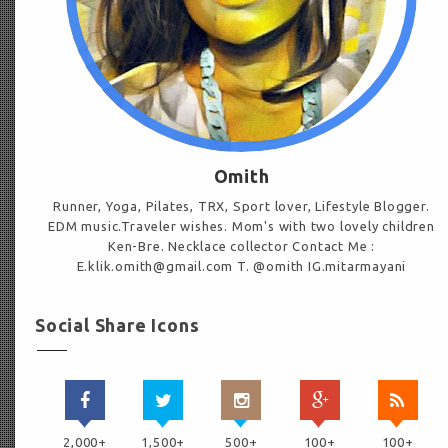
Omith
Runner, Yoga, Pilates, TRX, Sport lover, Lifestyle Blogger.
EDM music.Traveler wishes. Mom's with two lovely children
Ken-Bre. Necklace collector Contact Me :
E.klik.omith@gmail.com T. @omith IG.mitarmayani
Social Share Icons
2,000+
1,500+
500+
100+
100+