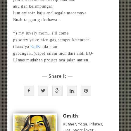
aku dah kelimpungan
lum nyiapin baju and segala macemnya
Buah tangan ga kubawa...
*) my luvely mom.. i'll come
ps sorry ya ce nien gag sempet ketemuan
thanx ya
EqiK
uda mao
gabungan..(dapet salam tuch dari andi EO-
LImas mudahan project nya jalan amien.
— Share It —
Omith
Runner, Yoga, Pilates,
TRX, Sport lover,