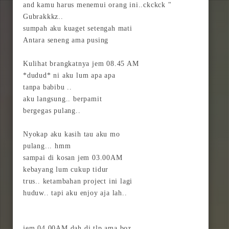
and kamu harus menemui orang ini..ckckck "
Gubrakkkz..
sumpah aku kuaget setengah mati
Antara seneng ama pusing
Kulihat brangkatnya jem 08.45 AM
*dudud* ni aku lum apa apa
tanpa babibu ..
aku langsung.. berpamit
bergegas pulang..
Nyokap aku kasih tau aku mo
pulang... hmm
sampai di kosan jem 03.00AM
kebayang lum cukup tidur
trus.. ketambahan project ini lagi
huduw.. tapi aku enjoy aja lah..
jem 04.00AM dah di tlp ama boz