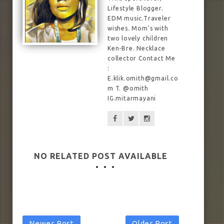
Lifestyle Blogger.
EDM music.Traveler
wishes. Mom's with
two lovely children
Ken-Bre. Necklace
collector Contact Me
:
E.klik.omith@gmail.co
m T. @omith
IG.mitarmayani
NO RELATED POST AVAILABLE
Newer Post
Older Post