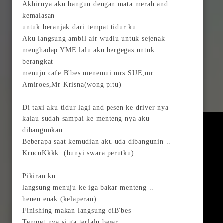
Akhirnya aku bangun dengan mata merah and
kemalasan
untuk beranjak dari tempat tidur ku..
Aku langsung ambil air wudlu untuk sejenak
menghadap YME lalu aku bergegas untuk
berangkat
menuju cafe B'bes menemui mrs.SUE,mr
Amiroes,Mr Krisna(wong pitu)
Di taxi aku tidur lagi and pesen ke driver nya
kalau sudah sampai ke menteng nya aku
dibangunkan...
Beberapa saat kemudian aku uda dibangunin ..
KrucuKkkk..(bunyi swara perutku)
Pikiran ku ...
langsung menuju ke iga bakar menteng ..
heueu enak (kelaperan)
Finishing makan langsung diB'bes
Tempet nya si ga terlalu besar