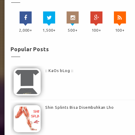
2,000+
1,500+
500+
100+
100+
Popular Posts
:: KaOs bLog ::
Shin Splints Bisa Disembuhkan Lho