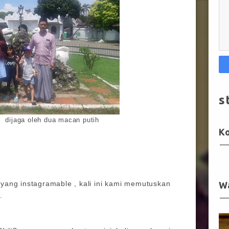
s
 dijaga oleh dua macan putih
K
yang instagramable , kali ini kami memutuskan
W
n.