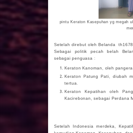
pintu Keraton Kasepuhan yg megah u
men
Setelah direbut oleh Belanda th167
Sebagai politik pecah belah Be
sebagai penguasa :
Keraton Kanoman, oleh pangera
Keraton Patung Pati, diubah 
tertua.
Keraton Kepatihan oleh Pan
Kacirebonan, sebagai Perdana 
Setelah Indonesia merdeka, Kepat
kemudian Kanoman, Kasepuhan, dan