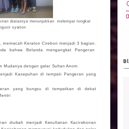
kiran diatasnya menunjukkan melempar tongkat
gusir syaiton
8, memecah Keraton Cirebon menjadi 3 bagian.
landa bahwa Belanda mengangkat Pangeran
B
n Mudanya dengan gelar Sultan Anom.
menjadi Kasepuhan di tempati Pangeran yang
geran yang bungsu di tempatkan di dekat
Mentri
ihan diubah menjadi Kesultanan Kacirebonan
 Kacirebonan mempunyai kedudukan dan gelar