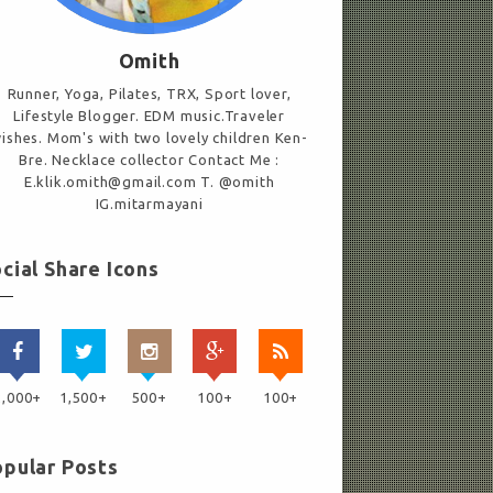
Omith
Runner, Yoga, Pilates, TRX, Sport lover,
Lifestyle Blogger. EDM music.Traveler
ishes. Mom's with two lovely children Ken-
Bre. Necklace collector Contact Me :
E.klik.omith@gmail.com T. @omith
IG.mitarmayani
cial Share Icons
2,000+
1,500+
500+
100+
100+
pular Posts