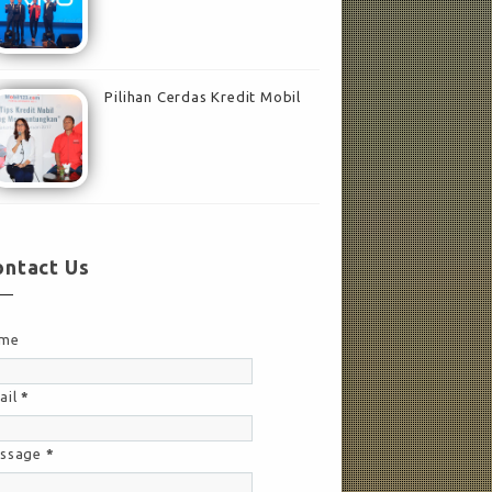
Pilihan Cerdas Kredit Mobil
ontact Us
me
ail
*
ssage
*