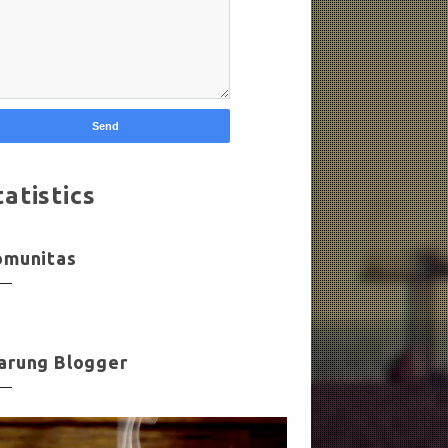
tatistics
omunitas
arung Blogger