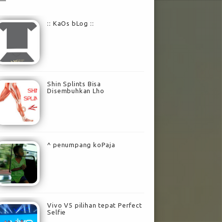
:: KaOs bLog ::
Shin Splints Bisa
Disembuhkan Lho
^ penumpang koPaja
Vivo V5 pilihan tepat Perfect
Selfie