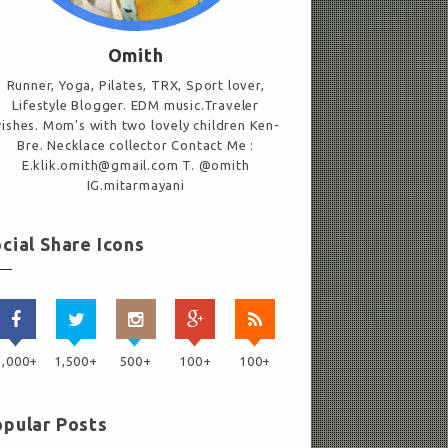
Omith
Runner, Yoga, Pilates, TRX, Sport lover,
Lifestyle Blogger. EDM music.Traveler
ishes. Mom's with two lovely children Ken-
Bre. Necklace collector Contact Me :
E.klik.omith@gmail.com T. @omith
IG.mitarmayani
cial Share Icons
2,000+
1,500+
500+
100+
100+
pular Posts