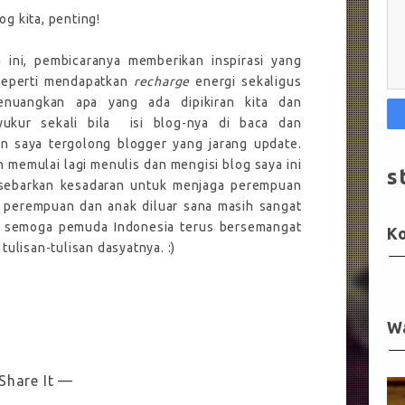
g kita, penting!
 ini, pembicaranya memberikan inspirasi yang
i seperti mendapatkan
recharge
energi sekaligus
enuangkan apa yang ada dipikiran kita dan
yukur sekali bila
isi blog-nya di baca dan
an saya tergolong blogger yang jarang update.
n memulai lagi menulis dan mengisi blog saya ini
s
sebarkan kesadaran untuk menjaga perempuan
 perempuan dan anak diluar sana masih sangat
, semoga pemuda Indonesia terus bersemangat
K
ulisan-tulisan dasyatnya. :)
W
Share It —