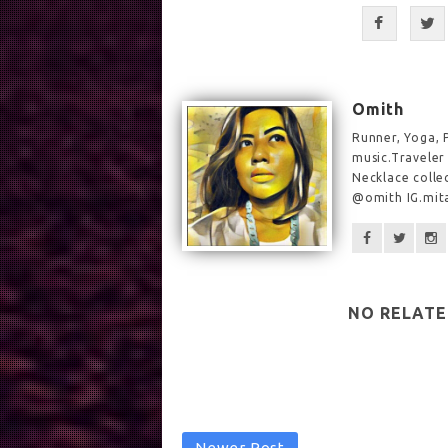
Omith
Runner, Yoga, P
music.Traveler
Necklace colle
@omith IG.mit
NO RELATE
Newer Post