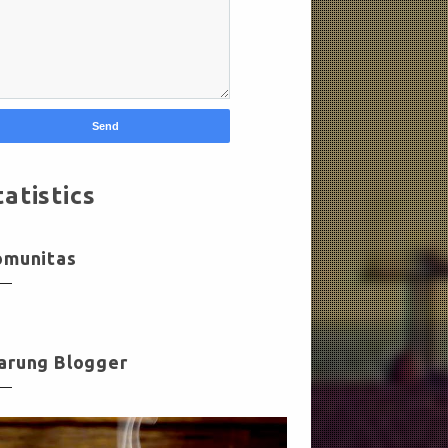
tatistics
omunitas
arung Blogger