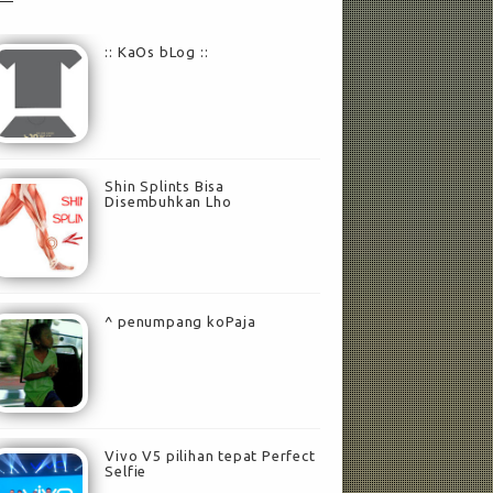
:: KaOs bLog ::
Shin Splints Bisa
Disembuhkan Lho
^ penumpang koPaja
Vivo V5 pilihan tepat Perfect
Selfie