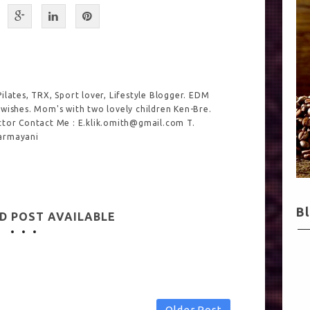
ilates, TRX, Sport lover, Lifestyle Blogger. EDM
 wishes. Mom's with two lovely children Ken-Bre.
ctor Contact Me : E.klik.omith@gmail.com T.
armayani
B
D POST AVAILABLE
Older Post