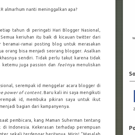
 almarhum nanti meninggalkan apa?
tiap tahun di peringati Hari Blogger Nasional,
. Semua keriuhan itu baik di kicauan twitter dari
w
r beramai-ramai posting blog untuk merasakan
ua orang bisa menjadi seorang blogger. Asalkan
hasnya sendiri. Tidak perlu takut karena tidak
n ketemu juga passion dan
feel-
nya menuliskan
So
asional, serempak id menggelar acara blogger di
he power of content.
Baru kali ini saya mengikuti
erempak id, membuka pikiran saya untuk ikut
 menjadi bagian dari kampanyenya.
 saat pembicara, kang Maman Suherman tentang
 di Indonesia. Kekerasan terhadap perempuan
Po
ter sekali terdengar beritanya. Miris! “Masalah