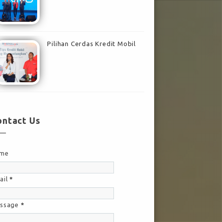
Pilihan Cerdas Kredit Mobil
ontact Us
me
ail
*
ssage
*