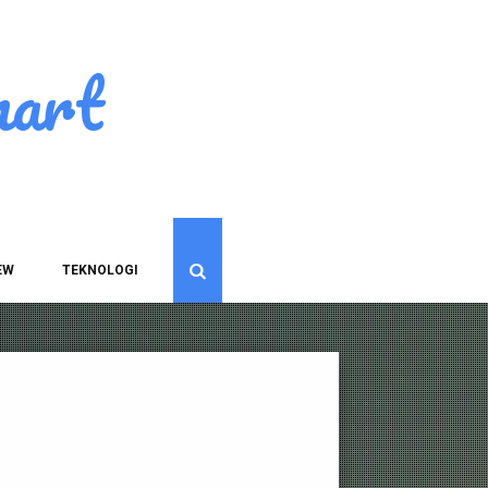
art
EW
TEKNOLOGI